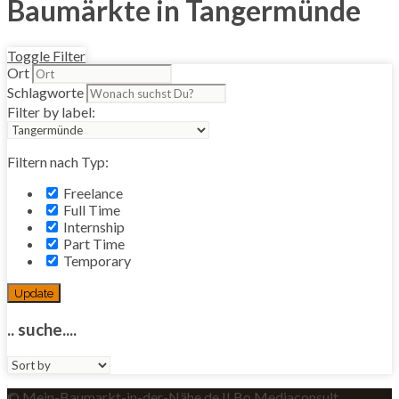
Baumärkte in Tangermünde
Toggle Filter
Ort
Schlagworte
Filter by label:
Filtern nach Typ:
Freelance
Full Time
Internship
Part Time
Temporary
Update
.. suche....
Sort
by:
© Mein-Baumarkt-in-der-Nähe.de II Bo Mediaconsult