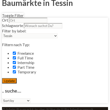
Baumärkte in Tessin
Toggle Filter
Ort
Schlagworte
Filter by label:
Filtern nach Typ:
Freelance
Full Time
Internship
Part Time
Temporary
Update
.. suche....
Sort
by:
© Mein-Baumarkt-in-der-Nähe.de II Bo Mediaconsult