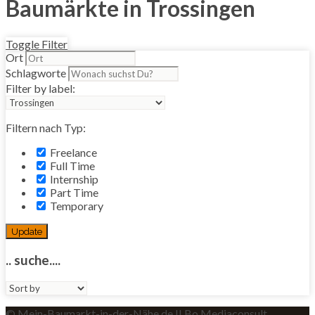
Baumärkte in Trossingen
Toggle Filter
Ort
Schlagworte
Filter by label:
Filtern nach Typ:
Freelance
Full Time
Internship
Part Time
Temporary
Update
.. suche....
Sort
by:
© Mein-Baumarkt-in-der-Nähe.de II Bo Mediaconsult