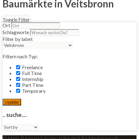
Baumärkte in Veitsbronn
Toggle Filter
Ort
Schlagworte
Filter by label:
Filtern nach Typ:
Freelance
Full Time
Internship
Part Time
Temporary
Update
.. suche....
Sort
by:
© Mein-Baumarkt-in-der-Nähe.de II Bo Mediaconsult