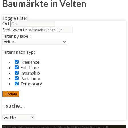
Baumärkte in Velten
Toggle Filter
Ort
Schlagworte
Filter by label:
Filtern nach Typ:
Freelance
Full Time
Internship
Part Time
Temporary
Update
.. suche....
Sort
by:
© Mein-Baumarkt-in-der-Nähe.de II Bo Mediaconsult