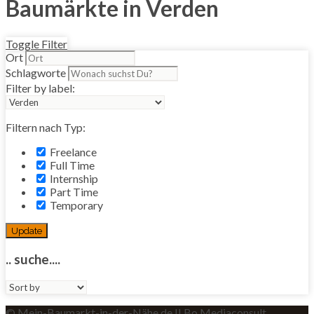
Baumärkte in Verden
Toggle Filter
Ort
Schlagworte
Filter by label:
Filtern nach Typ:
Freelance
Full Time
Internship
Part Time
Temporary
Update
.. suche....
Sort
by:
© Mein-Baumarkt-in-der-Nähe.de II Bo Mediaconsult