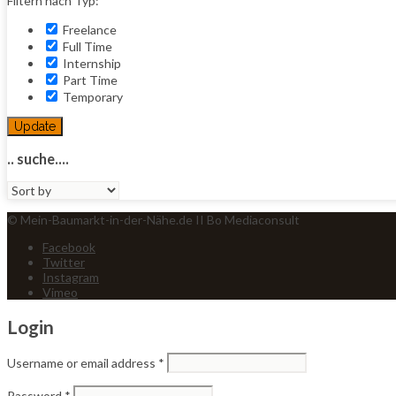
Filtern nach Typ:
Freelance
Full Time
Internship
Part Time
Temporary
Update
.. suche....
Sort
by:
© Mein-Baumarkt-in-der-Nähe.de II Bo Mediaconsult
Facebook
Twitter
Instagram
Vimeo
Login
Username or email address
*
Password
*