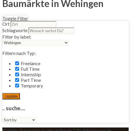
Baumärkte in Wehingen
Toggle Filter
Ort
Schlagworte
Filter by label:
Filtern nach Typ:
Freelance
Full Time
Internship
Part Time
Temporary
Update
.. suche....
Sort
by:
© Mein-Baumarkt-in-der-Nähe.de II Bo Mediaconsult