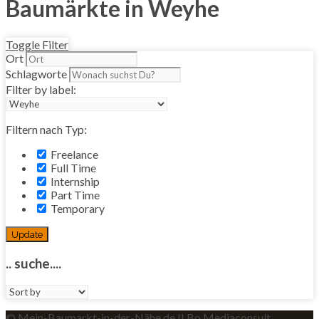
Baumärkte in Weyhe
Toggle Filter
Ort
Schlagworte
Filter by label:
Filtern nach Typ:
Freelance
Full Time
Internship
Part Time
Temporary
Update
.. suche....
Sort
by:
© Mein-Baumarkt-in-der-Nähe.de II Bo Mediaconsult