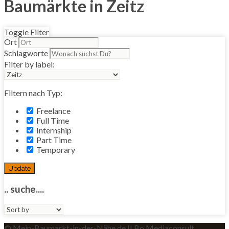
Baumärkte in Zeitz
Toggle Filter
Ort
Schlagworte
Filter by label:
Filtern nach Typ:
Freelance
Full Time
Internship
Part Time
Temporary
Update
.. suche....
Sort
by:
© Mein-Baumarkt-in-der-Nähe.de II Bo Mediaconsult