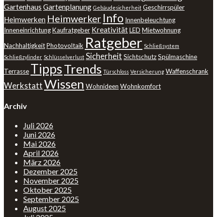
Gartenhaus
Gartenplanung
Geschirrspüler
Gebäudesicherheit
Info
Heimwerker
Heimwerken
Innenbeleuchtung
Kreativität
Inneneinrichtung
Kaufratgeber
LED
Mietwohnung
Ratgeber
Nachhaltigkeit
Photovoltaik
Schließsystem
Sicherheit
Sichtschutz
Spülmaschine
Schließzylinder
Schlüsselverlust
Tipps
Trends
Terrasse
Waffenschrank
Türschloss
Versicherung
Wissen
Werkstatt
Wohnideen
Wohnkomfort
Archiv
Juli 2026
Juni 2026
Mai 2026
April 2026
März 2026
Dezember 2025
November 2025
Oktober 2025
September 2025
August 2025