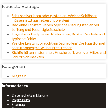
nach:
Neueste Beiträge
Schlüssel verloren oder gestohlen: Welche Schlösser
müssen jetzt ausgetauscht werden?
Bad ohne Fenster: Sieben typische Planungsfehler bei
Lüftung und Feuchtigkeitsschutz
Fugenloses Bad planen: Materialien, Kosten, Vorteile und
typische Fehler
Welche Leistung braucht ein Saunaofen? Die Faustformel
nach Kabinengröße und ihre Grenzen
Richtig lüften im Sommer: Frische Luft, weniger Hitze und
Schutz vor Insekten
Kategorien
Magazin
Informationen
Datenschutzerklärung
Impressum
Sitemap