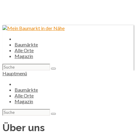
Baumärkte
Alle Orte
Magazin
Suchen
nach:
Hauptmenü
Baumärkte
Alle Orte
Magazin
Suchen
nach:
Über uns