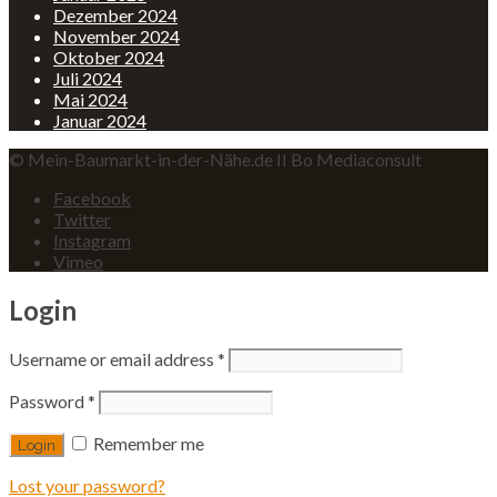
Dezember 2024
November 2024
Oktober 2024
Juli 2024
Mai 2024
Januar 2024
© Mein-Baumarkt-in-der-Nähe.de II Bo Mediaconsult
Facebook
Twitter
Instagram
Vimeo
Login
Username or email address
*
Password
*
Remember me
Lost your password?