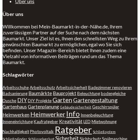
Über uns
Über uns
Willkommen bei Mein-Baumarkt-in-der-Nähe.de, Ihrem
zuverlässigen Partner auf der Suche nach dem nächsten
Baumarkt. Unser Ziel ist es, Ihnen den schnellsten Weg zu Ihrem
gewünschten Baumarkt zu ermöglichen, egal wo Sie sich
befinden. Unser Magazin-Bereich bietet Ihnen zudem eine
Vielzahl von informativen Beiträgen rund um das Thema
Baumarkt.
Schlagwörter
Arbeitsschuhe
Arbeitsschutz
Arbeitssicherheit
Badezimmer renovieren
Baumärkte
Bauprojekt
Badsanierung
Beleuchtung
bodengleiche
Garten
DIY
Gartengestaltung
Dusche
DIY Projekte
Gartenhaus
Gartenplanung
Geschirrspüler
Gebäudesicherheit
Info
Heimwerker
Heimwerken
Innenbeleuchtung
Kreativität
Inneneinrichtung
Kaufratgeber
LED
Mietwohnung
Ratgeber
Nachhaltigkeit
Photovoltaik
Schließsystem
Sicherheit
Sichtschutz
Spülmaschine
Schließzylinder
Schlüsselverlust