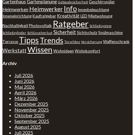
Gartenhaus
Gartenplanung
Geschirrspüler
Gebäudesicherheit
Info
Heimwerker
Heimwerken
Innenbeleuchtung
Kreativität
Inneneinrichtung
Kaufratgeber
LED
Mietwohnung
Ratgeber
Nachhaltigkeit
Photovoltaik
Schließsystem
Sicherheit
Sichtschutz
Spülmaschine
Schließzylinder
Schlüsselverlust
Tipps
Trends
Terrasse
Waffenschrank
Türschloss
Versicherung
Wissen
Werkstatt
Wohnideen
Wohnkomfort
Archiv
Juli 2026
Juni 2026
Mai 2026
April 2026
März 2026
Dezember 2025
November 2025
Oktober 2025
September 2025
August 2025
Juli 2025