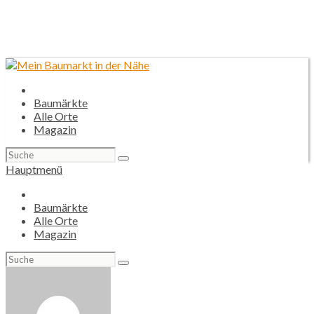
Baumärkte
Alle Orte
Magazin
Suchen
nach:
Hauptmenü
Baumärkte
Alle Orte
Magazin
Suchen
nach: