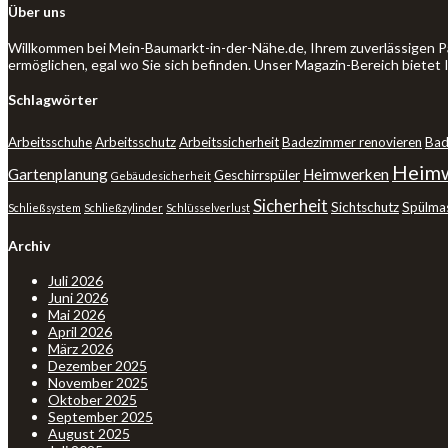
Über uns
Willkommen bei Mein-Baumarkt-in-der-Nähe.de, Ihrem zuverlässigen P
ermöglichen, egal wo Sie sich befinden. Unser Magazin-Bereich bietet
Schlagwörter
Arbeitsschuhe
Arbeitsschutz
Arbeitssicherheit
Badezimmer renovieren
Bad
Heimw
Gartenplanung
Heimwerken
Geschirrspüler
Gebäudesicherheit
Sicherheit
Sichtschutz
Spülma
Schließsystem
Schließzylinder
Schlüsselverlust
Archiv
Juli 2026
Juni 2026
Mai 2026
April 2026
März 2026
Dezember 2025
November 2025
Oktober 2025
September 2025
August 2025