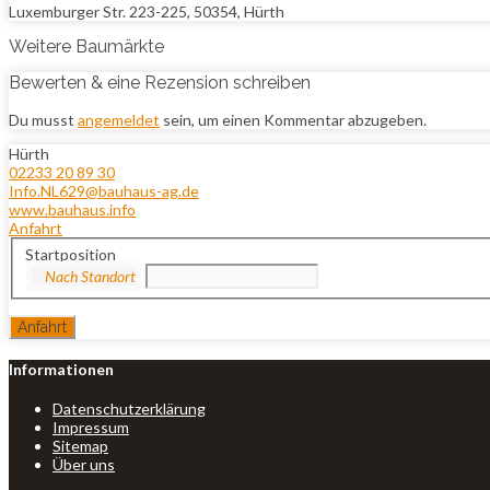
Luxemburger Str. 223-225, 50354, Hürth
Weitere Baumärkte
Bewerten & eine Rezension schreiben
Du musst
angemeldet
sein, um einen Kommentar abzugeben.
Hürth
02233 20 89 30
Info.NL629@bauhaus-ag.de
www.bauhaus.info
Anfahrt
Startposition
Informationen
Datenschutzerklärung
Impressum
Sitemap
Über uns