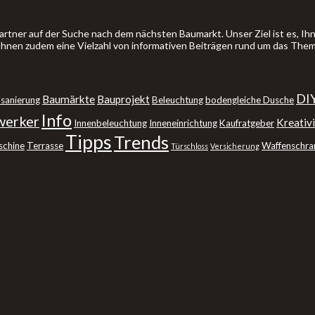
artner auf der Suche nach dem nächsten Baumarkt. Unser Ziel ist es, 
 Ihnen zudem eine Vielzahl von informativen Beiträgen rund um das The
DI
Baumärkte
Bauprojekt
sanierung
Beleuchtung
bodengleiche Dusche
Info
erker
Kreativi
Innenbeleuchtung
Inneneinrichtung
Kaufratgeber
Tipps
Trends
schine
Terrasse
Waffenschra
Türschloss
Versicherung