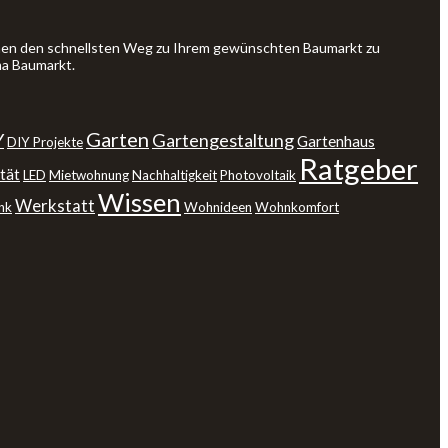
Ihnen den schnellsten Weg zu Ihrem gewünschten Baumarkt zu
ma Baumarkt.
Garten
Y
Gartengestaltung
Gartenhaus
DIY Projekte
Ratgeber
tät
LED
Mietwohnung
Nachhaltigkeit
Photovoltaik
Wissen
Werkstatt
nk
Wohnideen
Wohnkomfort