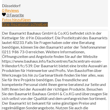
Düsseldorf
0 Reviews
0 Favorite
Fotos hinzufügen
Eine Rezension schreiben
Der Baumarkt Bauhaus GmbH & Co.KG befindet sich in der
Kettwiger Str. 69 in Düsseldorf. Die Postleitzahl des Baumarkts
lautet 40233. Falls Sie Fragen haben oder eine Beratung
benötigen, können Sie den Baumarkt unter der Telefonnummer
0211 9 86 73-0 erreichen. Weitere Informationen,
Öffnungszeiten und Angebote finden Sie auf der Website
https://www.bauhaus.info/fachcentren/fachcentrum-essen-
frillendorf/fc/539. Der Baumarkt bietet eine breite Auswahl an
Produkten für Heimwerker und Profis. Von Baustoffen über
Werkzeuge bis hin zu Gartenartikeln finden Sie hier alles, was
Sie für Ihre Projekte benötigen. Das freundliche und
kompetente Personal steht Ihnen gerne beratend zur Seite und
hilft Ihnen bei der Auswahl der richtigen Produkte. Besuchen
Sie den Baumarkt Bauhaus GmbH & Co.KG und überzeugen Sie
sich selbst von der Qualität und dem umfangreichen Sortiment.
Der Baumarkt ist bekannt für seine günstigen Preise und
regelmäßigen Sonderangebote. Nutzen Sie auch die