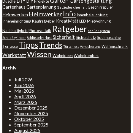
Garten
DIY
Gartengestaltung
Dusche
DIY Projekte
Gartenhaus
Gartenplanung
Geschirrspüler
Gebäudesicherheit
Info
Heimwerker
Heimwerken
Innenbeleuchtung
Kreativität
Inneneinrichtung
Kaufratgeber
LED
Mietwohnung
Ratgeber
Nachhaltigkeit
Photovoltaik
Schließsystem
Sicherheit
Sichtschutz
Spülmaschine
Schließzylinder
Schlüsselverlust
Tipps
Trends
Terrasse
Waffenschrank
Türschloss
Versicherung
Wissen
Werkstatt
Wohnideen
Wohnkomfort
Archiv
Juli 2026
Juni 2026
Mai 2026
April 2026
März 2026
Dezember 2025
November 2025
Oktober 2025
September 2025
August 2025