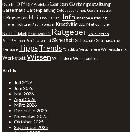
Garten
DIY
Gartengestaltung
Dusche
DIY Projekte
Gartenhaus
Gartenplanung
Geschirrspüler
Gebäudesicherheit
Info
Heimwerker
Heimwerken
Innenbeleuchtung
Kreativität
Inneneinrichtung
Kaufratgeber
LED
Mietwohnung
Ratgeber
Nachhaltigkeit
Photovoltaik
Schließsystem
Sicherheit
Sichtschutz
Spülmaschine
Schließzylinder
Schlüsselverlust
Tipps
Trends
Terrasse
Waffenschrank
Türschloss
Versicherung
Wissen
Werkstatt
Wohnideen
Wohnkomfort
Archiv
Juli 2026
Juni 2026
Mai 2026
April 2026
März 2026
Dezember 2025
November 2025
Oktober 2025
September 2025