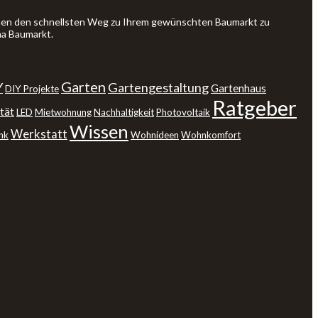
Ihnen den schnellsten Weg zu Ihrem gewünschten Baumarkt zu
ma Baumarkt.
Garten
Y
Gartengestaltung
Gartenhaus
DIY Projekte
Ratgeber
tät
LED
Mietwohnung
Nachhaltigkeit
Photovoltaik
Wissen
Werkstatt
nk
Wohnideen
Wohnkomfort