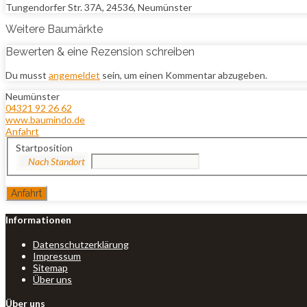
Tungendorfer Str. 37A, 24536, Neumünster
Weitere Baumärkte
Bewerten & eine Rezension schreiben
Du musst
angemeldet
sein, um einen Kommentar abzugeben.
Neumünster
04321 92 26 62
www.baumindo.de
Anfahrt
Startposition
Informationen
Datenschutzerklärung
Impressum
Sitemap
Über uns
Über uns