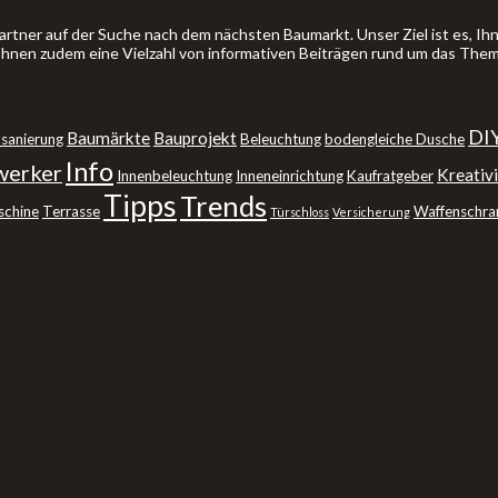
artner auf der Suche nach dem nächsten Baumarkt. Unser Ziel ist es, 
 Ihnen zudem eine Vielzahl von informativen Beiträgen rund um das The
DI
Baumärkte
Bauprojekt
sanierung
Beleuchtung
bodengleiche Dusche
Info
erker
Kreativi
Innenbeleuchtung
Inneneinrichtung
Kaufratgeber
Tipps
Trends
schine
Terrasse
Waffenschra
Türschloss
Versicherung