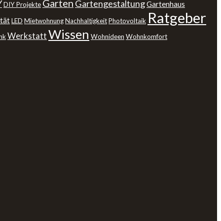
Garten
Y
Gartengestaltung
Gartenhaus
DIY Projekte
Ratgeber
tät
LED
Mietwohnung
Nachhaltigkeit
Photovoltaik
Wissen
Werkstatt
nk
Wohnideen
Wohnkomfort