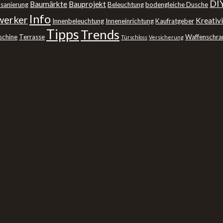
DI
Baumärkte
Bauprojekt
sanierung
Beleuchtung
bodengleiche Dusche
Info
erker
Kreativi
Innenbeleuchtung
Inneneinrichtung
Kaufratgeber
Tipps
Trends
schine
Terrasse
Waffenschra
Türschloss
Versicherung