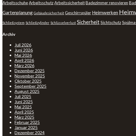
Arbeitsschuhe
Arbeitsschutz
Arbeitssicherheit
Badezimmer renovieren
Bad
Heimw
Gartenplanung
Heimwerken
Geschirrspüler
Gebäudesicherheit
Sicherheit
Sichtschutz
Spülma
Schließsystem
Schließzylinder
Schlüsselverlust
Archiv
Juli 2026
Juni 2026
Mai 2026
April 2026
März 2026
Dezember 2025
November 2025
Oktober 2025
September 2025
August 2025
Juli 2025
Juni 2025
Mai 2025
April 2025
März 2025
Februar 2025
Januar 2025
Dezember 2024