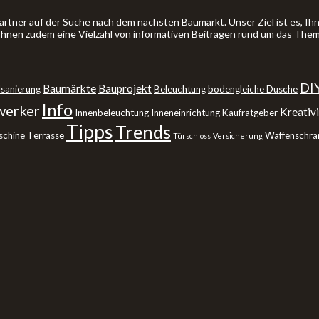
artner auf der Suche nach dem nächsten Baumarkt. Unser Ziel ist es, 
 Ihnen zudem eine Vielzahl von informativen Beiträgen rund um das The
DI
Baumärkte
Bauprojekt
sanierung
Beleuchtung
bodengleiche Dusche
Info
erker
Kreativi
Innenbeleuchtung
Inneneinrichtung
Kaufratgeber
Tipps
Trends
schine
Terrasse
Waffenschra
Türschloss
Versicherung