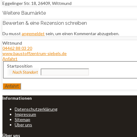
Eggelinger Str. 18, 26409, Wittmund
Weitere Baumärkte
Bewerten & eine Rezension schreiben
Du musst
angemeldet
sein, um einen Kommentar abzugeben.
Wittmund
04462 88 03 20
www.baustoffzentrum-siebels.de
Anfahrt
Startposition
Informationen
Datenschutzerklärung
Impressum
Sitemap
Über uns
Über uns