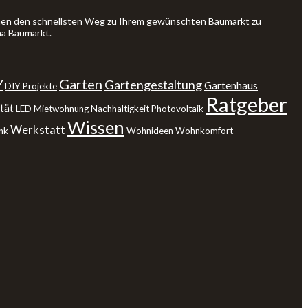
Ihnen den schnellsten Weg zu Ihrem gewünschten Baumarkt zu
ma Baumarkt.
Garten
Y
Gartengestaltung
Gartenhaus
DIY Projekte
Ratgeber
tät
LED
Mietwohnung
Nachhaltigkeit
Photovoltaik
Wissen
Werkstatt
nk
Wohnideen
Wohnkomfort