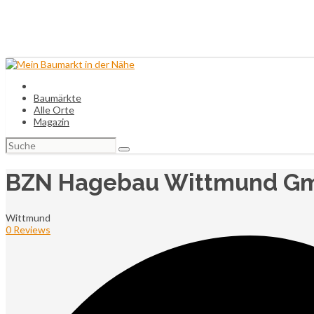
Baumärkte
Alle Orte
Magazin
Suchen
nach:
BZN Hagebau Wittmund Gm
Wittmund
0 Reviews