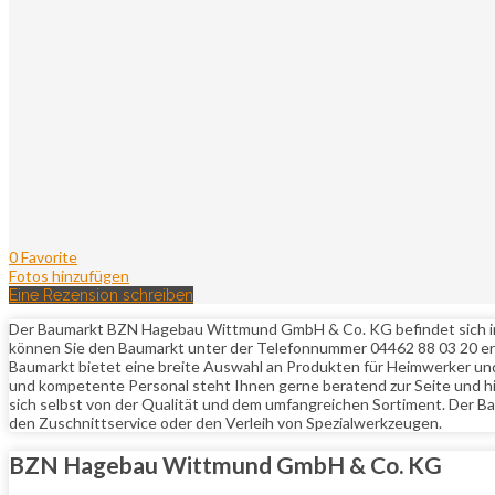
0 Favorite
Fotos hinzufügen
Eine Rezension schreiben
Der Baumarkt BZN Hagebau Wittmund GmbH & Co. KG befindet sich in de
können Sie den Baumarkt unter der Telefonnummer 04462 88 03 20 err
Baumarkt bietet eine breite Auswahl an Produkten für Heimwerker und P
und kompetente Personal steht Ihnen gerne beratend zur Seite und 
sich selbst von der Qualität und dem umfangreichen Sortiment. Der B
den Zuschnittservice oder den Verleih von Spezialwerkzeugen.
BZN Hagebau Wittmund GmbH & Co. KG