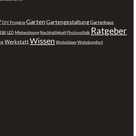
Garten
Y
Gartengestaltung
Gartenhaus
DIY Projekte
Ratgeber
tät
LED
Mietwohnung
Nachhaltigkeit
Photovoltaik
Wissen
Werkstatt
nk
Wohnideen
Wohnkomfort