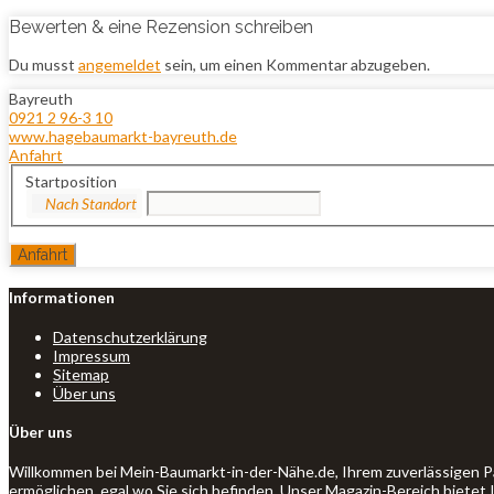
Bewerten & eine Rezension schreiben
Du musst
angemeldet
sein, um einen Kommentar abzugeben.
Bayreuth
0921 2 96-3 10
www.hagebaumarkt-bayreuth.de
Anfahrt
Startposition
Informationen
Datenschutzerklärung
Impressum
Sitemap
Über uns
Über uns
Willkommen bei Mein-Baumarkt-in-der-Nähe.de, Ihrem zuverlässigen P
ermöglichen, egal wo Sie sich befinden. Unser Magazin-Bereich bietet