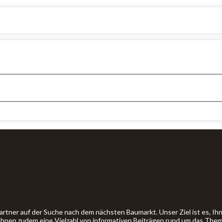
artner auf der Suche nach dem nächsten Baumarkt. Unser Ziel ist es, 
 Ihnen zudem eine Vielzahl von informativen Beiträgen rund um das The