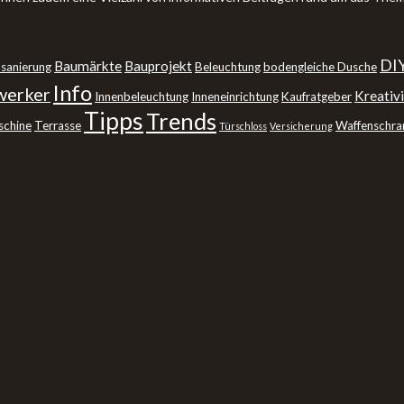
DI
Baumärkte
Bauprojekt
sanierung
Beleuchtung
bodengleiche Dusche
Info
erker
Kreativi
Innenbeleuchtung
Inneneinrichtung
Kaufratgeber
Tipps
Trends
schine
Terrasse
Waffenschra
Türschloss
Versicherung