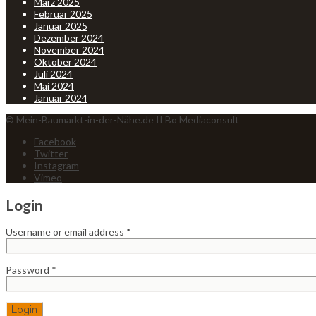
März 2025
Februar 2025
Januar 2025
Dezember 2024
November 2024
Oktober 2024
Juli 2024
Mai 2024
Januar 2024
© Mein-Baumarkt-in-der-Nähe.de II Bo Mediaconsult
Facebook
Twitter
Instagram
Vimeo
Login
Username or email address
*
Password
*