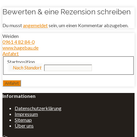
Bewerten & eine Rezension schreiben
Du musst
angemeldet
sein, um einen Kommentar abzugeben.
Weiden
0961 4 82 84-0
www.hagebau.de
Anfahrt
Startposition
Informationen
Datenschutzerklärung
Impressum
Sitemap
Über uns