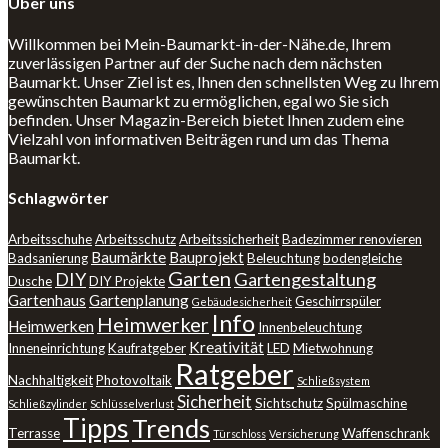
Über uns
Willkommen bei Mein-Baumarkt-in-der-Nähe.de, Ihrem
zuverlässigen Partner auf der Suche nach dem nächsten
Baumarkt. Unser Ziel ist es, Ihnen den schnellsten Weg zu Ihrem
gewünschten Baumarkt zu ermöglichen, egal wo Sie sich
befinden. Unser Magazin-Bereich bietet Ihnen zudem eine
Vielzahl von informativen Beiträgen rund um das Thema
Baumarkt.
Schlagwörter
Arbeitsschuhe
Arbeitsschutz
Arbeitssicherheit
Badezimmer renovieren
Baumärkte
Bauprojekt
Badsanierung
Beleuchtung
bodengleiche
Garten
DIY
Gartengestaltung
Dusche
DIY Projekte
Gartenhaus
Gartenplanung
Geschirrspüler
Gebäudesicherheit
Info
Heimwerker
Heimwerken
Innenbeleuchtung
Kreativität
Inneneinrichtung
Kaufratgeber
LED
Mietwohnung
Ratgeber
Nachhaltigkeit
Photovoltaik
Schließsystem
Sicherheit
Sichtschutz
Spülmaschine
Schließzylinder
Schlüsselverlust
Tipps
Trends
Terrasse
Waffenschrank
Türschloss
Versicherung