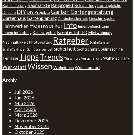
Baumärkte
Bauprojekt
Badsanierung
Beleuchtung
bodengleiche
Garten
DIY
Gartengestaltung
Dusche
DIY Projekte
Gartenhaus
Gartenplanung
Geschirrspüler
Gebäudesicherheit
Info
Heimwerker
Heimwerken
Innenbeleuchtung
Kreativität
Inneneinrichtung
Kaufratgeber
LED
Mietwohnung
Ratgeber
Nachhaltigkeit
Photovoltaik
Schließsystem
Sicherheit
Sichtschutz
Spülmaschine
Schließzylinder
Schlüsselverlust
Tipps
Trends
Terrasse
Waffenschrank
Türschloss
Versicherung
Wissen
Werkstatt
Wohnideen
Wohnkomfort
Archiv
Juli 2026
Juni 2026
Mai 2026
April 2026
März 2026
Dezember 2025
November 2025
Oktober 2025