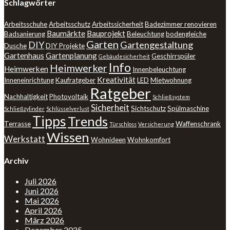
Schlagwörter
Arbeitsschuhe
Arbeitsschutz
Arbeitssicherheit
Badezimmer renovieren
Baumärkte
Bauprojekt
Badsanierung
Beleuchtung
bodengleiche
Garten
DIY
Gartengestaltung
Dusche
DIY Projekte
Gartenhaus
Gartenplanung
Geschirrspüler
Gebäudesicherheit
Info
Heimwerker
Heimwerken
Innenbeleuchtung
Kreativität
Inneneinrichtung
Kaufratgeber
LED
Mietwohnung
Ratgeber
Nachhaltigkeit
Photovoltaik
Schließsystem
Sicherheit
Sichtschutz
Spülmaschine
Schließzylinder
Schlüsselverlust
Tipps
Trends
Terrasse
Waffenschrank
Türschloss
Versicherung
Wissen
Werkstatt
Wohnideen
Wohnkomfort
Archiv
Juli 2026
Juni 2026
Mai 2026
April 2026
März 2026
Dezember 2025