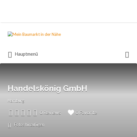
Suchen
nach:
Suchen
Hauptmenü
nach:
Handelskönig GmbH
Hamburg
0 Reviews
0 Favorite
Fotos hinzufügen