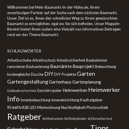
Willkommen bei Mein-Baumarkt-in-der-Nähe.de, Ihrem
zuverlässigen Partner auf der Suche nach dem nächsten Baumarkt.
Unser Ziel ist es, Ihnen den schnellsten Weg zu Ihrem gewünschten
Baumarkt zu ermöglichen, egal wo Sie sich befinden. Unser Magazin-
Bereich bietet Ihnen zudem eine Vielzahl von informativen Beiträgen
rund um das Thema Baumarkt.
SCHLAGWÖRTER
Arbeitsschuhe
Arbeitsschutz
Arbeitssicherheit
Badezimmer
Baumärkte
Bauprojekt
renovieren
Badsanierung
Beleuchtung
Garten
DIY
bodengleiche Dusche
DIY Projekte
Gartengestaltung
Gartenhaus
Gartenplanung
Heimwerker
Heimwerken
Geschirrspüler
Gebäudesicherheit
Info
Innenbeleuchtung
Inneneinrichtung
Kaufratgeber
Kreativität
LED
Mietwohnung
Nachhaltigkeit
Photovoltaik
Ratgeber
Schließsystem
Schließzylinder
Schlüsselverlust
Tipps