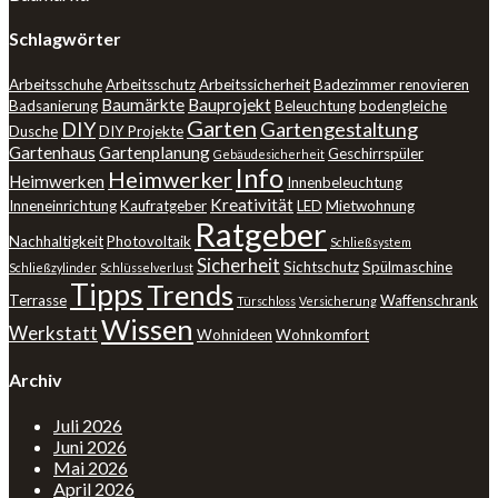
Schlagwörter
Arbeitsschuhe
Arbeitsschutz
Arbeitssicherheit
Badezimmer renovieren
Baumärkte
Bauprojekt
Badsanierung
Beleuchtung
bodengleiche
Garten
DIY
Gartengestaltung
Dusche
DIY Projekte
Gartenhaus
Gartenplanung
Geschirrspüler
Gebäudesicherheit
Info
Heimwerker
Heimwerken
Innenbeleuchtung
Kreativität
Inneneinrichtung
Kaufratgeber
LED
Mietwohnung
Ratgeber
Nachhaltigkeit
Photovoltaik
Schließsystem
Sicherheit
Sichtschutz
Spülmaschine
Schließzylinder
Schlüsselverlust
Tipps
Trends
Terrasse
Waffenschrank
Türschloss
Versicherung
Wissen
Werkstatt
Wohnideen
Wohnkomfort
Archiv
Juli 2026
Juni 2026
Mai 2026
April 2026