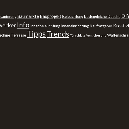
DI
Baumärkte
Bauprojekt
sanierung
Beleuchtung
bodengleiche Dusche
Info
erker
Kreativi
Innenbeleuchtung
Inneneinrichtung
Kaufratgeber
Tipps
Trends
schine
Terrasse
Waffenschra
Türschloss
Versicherung