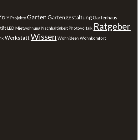
Garten
Y
Gartengestaltung
Gartenhaus
DIY Projekte
Ratgeber
tät
LED
Mietwohnung
Nachhaltigkeit
Photovoltaik
Wissen
Werkstatt
nk
Wohnideen
Wohnkomfort