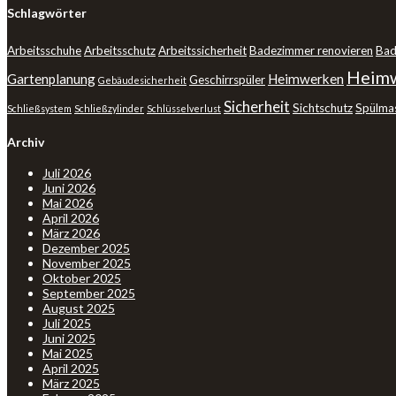
Schlagwörter
Arbeitsschuhe
Arbeitsschutz
Arbeitssicherheit
Badezimmer renovieren
Bad
Heimw
Gartenplanung
Heimwerken
Geschirrspüler
Gebäudesicherheit
Sicherheit
Sichtschutz
Spülma
Schließsystem
Schließzylinder
Schlüsselverlust
Archiv
Juli 2026
Juni 2026
Mai 2026
April 2026
März 2026
Dezember 2025
November 2025
Oktober 2025
September 2025
August 2025
Juli 2025
Juni 2025
Mai 2025
April 2025
März 2025