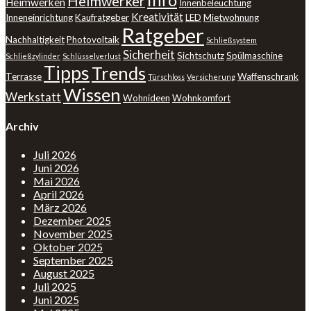
Info
Heimwerker
Heimwerken
Innenbeleuchtung
Kreativität
Inneneinrichtung
Kaufratgeber
LED
Mietwohnung
Ratgeber
Nachhaltigkeit
Photovoltaik
Schließsystem
Sicherheit
Sichtschutz
Spülmaschine
Schließzylinder
Schlüsselverlust
Tipps
Trends
Terrasse
Waffenschrank
Türschloss
Versicherung
Wissen
Werkstatt
Wohnideen
Wohnkomfort
Archiv
Juli 2026
Juni 2026
Mai 2026
April 2026
März 2026
Dezember 2025
November 2025
Oktober 2025
September 2025
August 2025
Juli 2025
Juni 2025