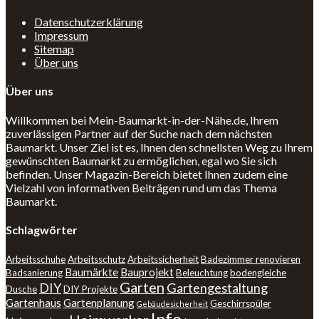
Datenschutzerklärung
Impressum
Sitemap
Über uns
Über uns
Willkommen bei Mein-Baumarkt-in-der-Nähe.de, Ihrem
zuverlässigen Partner auf der Suche nach dem nächsten
Baumarkt. Unser Ziel ist es, Ihnen den schnellsten Weg zu Ihrem
gewünschten Baumarkt zu ermöglichen, egal wo Sie sich
befinden. Unser Magazin-Bereich bietet Ihnen zudem eine
Vielzahl von informativen Beiträgen rund um das Thema
Baumarkt.
Schlagwörter
Arbeitsschuhe
Arbeitsschutz
Arbeitssicherheit
Badezimmer renovieren
Baumärkte
Bauprojekt
Badsanierung
Beleuchtung
bodengleiche
Garten
DIY
Gartengestaltung
Dusche
DIY Projekte
Gartenhaus
Gartenplanung
Geschirrspüler
Gebäudesicherheit