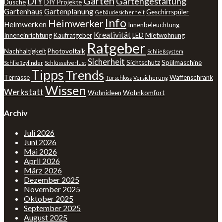
Garten
DIY
Gartengestaltung
Dusche
DIY Projekte
Gartenhaus
Gartenplanung
Geschirrspüler
Gebäudesicherheit
Info
Heimwerker
Heimwerken
Innenbeleuchtung
Kreativität
Inneneinrichtung
Kaufratgeber
LED
Mietwohnung
Ratgeber
Nachhaltigkeit
Photovoltaik
Schließsystem
Sicherheit
Sichtschutz
Spülmaschine
Schließzylinder
Schlüsselverlust
Tipps
Trends
Terrasse
Waffenschrank
Türschloss
Versicherung
Wissen
Werkstatt
Wohnideen
Wohnkomfort
Archiv
Juli 2026
Juni 2026
Mai 2026
April 2026
März 2026
Dezember 2025
November 2025
Oktober 2025
September 2025
August 2025