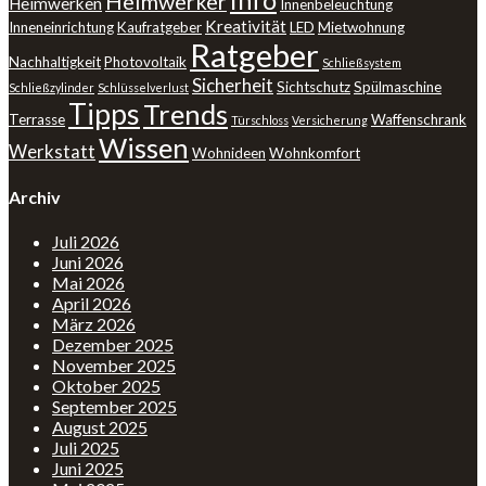
Info
Heimwerker
Heimwerken
Innenbeleuchtung
Kreativität
Inneneinrichtung
Kaufratgeber
LED
Mietwohnung
Ratgeber
Nachhaltigkeit
Photovoltaik
Schließsystem
Sicherheit
Sichtschutz
Spülmaschine
Schließzylinder
Schlüsselverlust
Tipps
Trends
Terrasse
Waffenschrank
Türschloss
Versicherung
Wissen
Werkstatt
Wohnideen
Wohnkomfort
Archiv
Juli 2026
Juni 2026
Mai 2026
April 2026
März 2026
Dezember 2025
November 2025
Oktober 2025
September 2025
August 2025
Juli 2025
Juni 2025