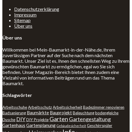
Datenschutzerklärung
Impressum
Sitemap
Über uns
Über uns
Willkommen bei Mein-Baumarkt-in-der-Nähe.de, Ihrem
zuverlässigen Partner auf der Suche nach dem nächsten
Baumarkt. Unser Ziel ist es, Ihnen den schnellsten Weg zu Ihrem
gewünschten Baumarkt zu ermöglichen, egal wo Sie sich
befinden. Unser Magazin-Bereich bietet Ihnen zudem eine
Vielzahl von informativen Beiträgen rund um das Thema
Baumarkt.
Schlagwörter
Arbeitsschuhe
Arbeitsschutz
Arbeitssicherheit
Badezimmer renovieren
Baumärkte
Bauprojekt
Badsanierung
Beleuchtung
bodengleiche
Garten
DIY
Gartengestaltung
Dusche
DIY Projekte
Gartenhaus
Gartenplanung
Geschirrspüler
Gebäudesicherheit