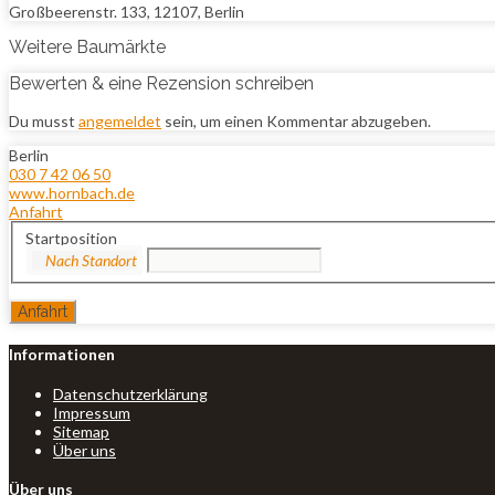
Großbeerenstr. 133, 12107, Berlin
Weitere Baumärkte
Bewerten & eine Rezension schreiben
Du musst
angemeldet
sein, um einen Kommentar abzugeben.
Berlin
030 7 42 06 50
www.hornbach.de
Anfahrt
Startposition
Informationen
Datenschutzerklärung
Impressum
Sitemap
Über uns
Über uns