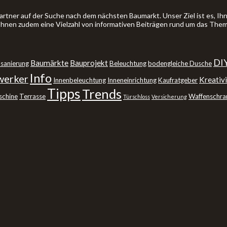
artner auf der Suche nach dem nächsten Baumarkt. Unser Ziel ist es, 
 Ihnen zudem eine Vielzahl von informativen Beiträgen rund um das The
DI
Baumärkte
Bauprojekt
sanierung
Beleuchtung
bodengleiche Dusche
Info
erker
Kreativi
Innenbeleuchtung
Inneneinrichtung
Kaufratgeber
Tipps
Trends
schine
Terrasse
Waffenschra
Türschloss
Versicherung