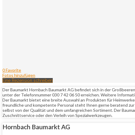
0 Favorite
Fotos hinzufügen
Eine Rezension schreiben
Der Baumarkt Hornbach Baumarkt AG befindet sich in der Großbeerenstr
unter der Telefonnummer 030 7 42 06 50 erreichen. Weitere Informat
Der Baumarkt bietet eine breite Auswahl an Produkten für Heimwerker u
freundliche und kompetente Personal steht Ihnen gerne beratend zur 
selbst von der Qualität und dem umfangreichen Sortiment. Der Baumar
Zuschnittservice oder den Verleih von Spezialwerkzeugen.
Hornbach Baumarkt AG