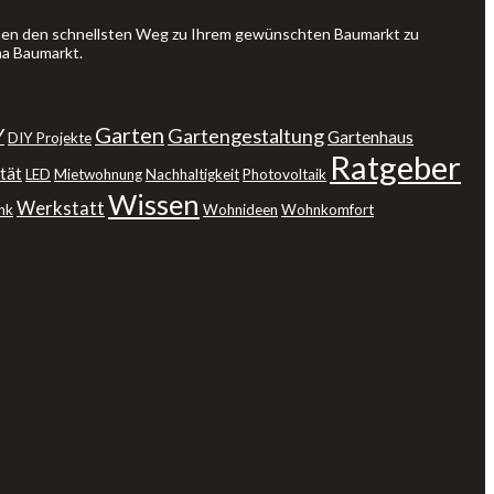
Ihnen den schnellsten Weg zu Ihrem gewünschten Baumarkt zu
ma Baumarkt.
Garten
Y
Gartengestaltung
Gartenhaus
DIY Projekte
Ratgeber
tät
LED
Mietwohnung
Nachhaltigkeit
Photovoltaik
Wissen
Werkstatt
nk
Wohnideen
Wohnkomfort