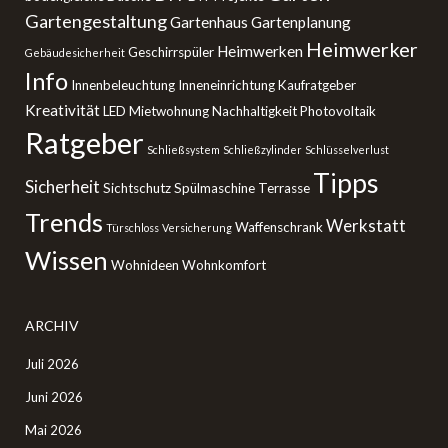
Gartengestaltung
Gartenhaus
Gartenplanung
Heimwerker
Heimwerken
Geschirrspüler
Gebäudesicherheit
Info
Innenbeleuchtung
Inneneinrichtung
Kaufratgeber
Kreativität
LED
Mietwohnung
Nachhaltigkeit
Photovoltaik
Ratgeber
Schließsystem
Schließzylinder
Schlüsselverlust
Tipps
Sicherheit
Sichtschutz
Spülmaschine
Terrasse
Trends
Werkstatt
Waffenschrank
Türschloss
Versicherung
Wissen
Wohnideen
Wohnkomfort
ARCHIV
Juli 2026
Juni 2026
Mai 2026