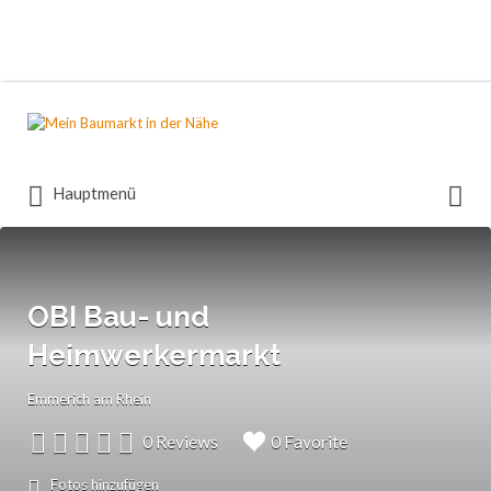
Suchen
nach:
Suchen
Hauptmenü
nach:
OBI Bau- und
Heimwerkermarkt
Emmerich am Rhein
0 Reviews
0 Favorite
Fotos hinzufügen