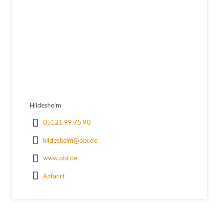
Hildesheim
05121 99 75 90
hildesheim@obi.de
www.obi.de
Anfahrt