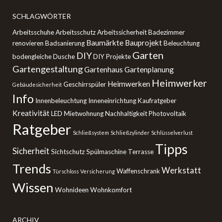
SCHLAGWÖRTER
Arbeitsschuhe
Arbeitsschutz
Arbeitssicherheit
Badezimmer
Baumärkte
Bauprojekt
renovieren
Badsanierung
Beleuchtung
Garten
DIY
bodengleiche Dusche
DIY Projekte
Gartengestaltung
Gartenhaus
Gartenplanung
Heimwerker
Heimwerken
Geschirrspüler
Gebäudesicherheit
Info
Innenbeleuchtung
Inneneinrichtung
Kaufratgeber
Kreativität
LED
Mietwohnung
Nachhaltigkeit
Photovoltaik
Ratgeber
Schließsystem
Schließzylinder
Schlüsselverlust
Tipps
Sicherheit
Sichtschutz
Spülmaschine
Terrasse
Trends
Werkstatt
Waffenschrank
Türschloss
Versicherung
Wissen
Wohnideen
Wohnkomfort
ARCHIV