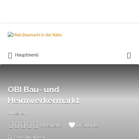
Suchen
nach:
Suchen
Hauptmenü
nach:
OBI Bau- und
Heimwerkermarkt
Hildesheim
0 Reviews
0 Favorite
Fotos hinzufügen