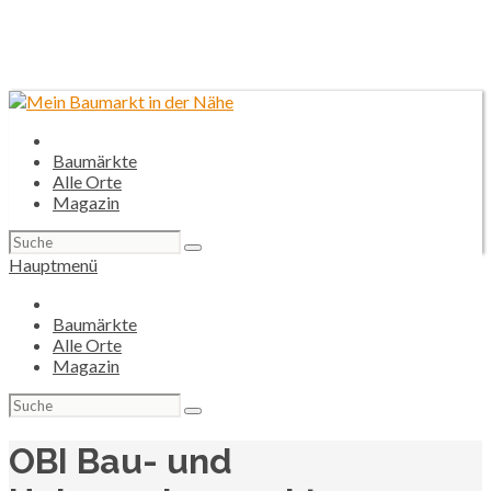
Baumärkte
Alle Orte
Magazin
Suchen
nach:
Hauptmenü
Baumärkte
Alle Orte
Magazin
Suchen
nach:
OBI Bau- und