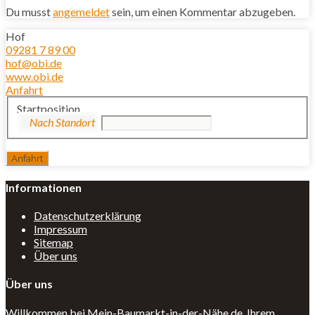
Du musst
angemeldet
sein, um einen Kommentar abzugeben.
Hof
09281 7 89 00
hof@obi.de
www.obi.de
Anfahrt
Startposition
Informationen
Datenschutzerklärung
Impressum
Sitemap
Über uns
Über uns
Willkommen bei Mein-Baumarkt-in-der-Nähe.de, Ihrem