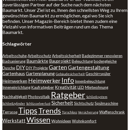
zuverlässigen Partner auf der Suche nach dem nächsten
Baumarkt. Unser Ziel ist es, Ihnen den schnellsten Weg zu Ihrem
gewünschten Baumarkt zu ermöglichen, egal wo Sie sich
befinden. Unser Magazin-Bereich bietet Ihnen zudem eine
Vielzahl von informativen Beiträgen rund um das Thema
Baumarkt.
Schlagwörter
Arbeitsschuhe
Arbeitsschutz
Arbeitssicherheit
Badezimmer renovieren
Baumärkte
Bauprojekt
Badsanierung
Beleuchtung
bodengleiche
Garten
DIY
Gartengestaltung
Dusche
DIY Projekte
Gartenhaus
Gartenplanung
Geschirrspüler
Gebäudesicherheit
Info
Heimwerker
Heimwerken
Innenbeleuchtung
Kreativität
Inneneinrichtung
Kaufratgeber
LED
Mietwohnung
Ratgeber
Nachhaltigkeit
Photovoltaik
Schließsystem
Sicherheit
Sichtschutz
Spülmaschine
Schließzylinder
Schlüsselverlust
Tipps
Trends
Terrasse
Waffenschrank
Türschloss
Versicherung
Wissen
Werkstatt
Wohnideen
Wohnkomfort