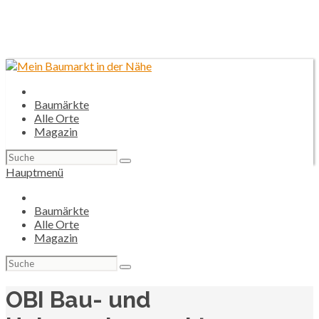
Baumärkte
Alle Orte
Magazin
Suchen
nach:
Hauptmenü
Baumärkte
Alle Orte
Magazin
Suchen
nach:
OBI Bau- und