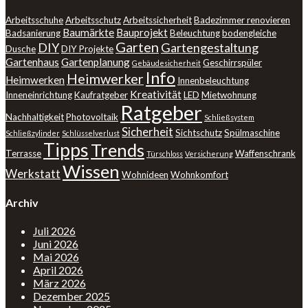
Arbeitsschuhe
Arbeitsschutz
Arbeitssicherheit
Badezimmer renovieren
Baumärkte
Bauprojekt
Badsanierung
Beleuchtung
bodengleiche
Garten
DIY
Gartengestaltung
Dusche
DIY Projekte
Gartenhaus
Gartenplanung
Geschirrspüler
Gebäudesicherheit
Info
Heimwerker
Heimwerken
Innenbeleuchtung
Kreativität
Inneneinrichtung
Kaufratgeber
LED
Mietwohnung
Ratgeber
Nachhaltigkeit
Photovoltaik
Schließsystem
Sicherheit
Sichtschutz
Spülmaschine
Schließzylinder
Schlüsselverlust
Tipps
Trends
Terrasse
Waffenschrank
Türschloss
Versicherung
Wissen
Werkstatt
Wohnideen
Wohnkomfort
Archiv
Juli 2026
Juni 2026
Mai 2026
April 2026
März 2026
Dezember 2025