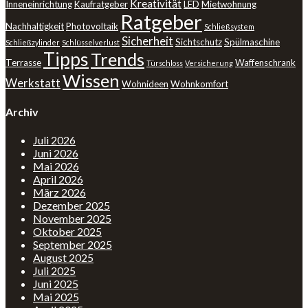
Kreativität
Inneneinrichtung
Kaufratgeber
LED
Mietwohnung
Ratgeber
Nachhaltigkeit
Photovoltaik
Schließsystem
Sicherheit
Sichtschutz
Spülmaschine
Schließzylinder
Schlüsselverlust
Tipps
Trends
Terrasse
Waffenschrank
Türschloss
Versicherung
Wissen
Werkstatt
Wohnideen
Wohnkomfort
Archiv
Juli 2026
Juni 2026
Mai 2026
April 2026
März 2026
Dezember 2025
November 2025
Oktober 2025
September 2025
August 2025
Juli 2025
Juni 2025
Mai 2025