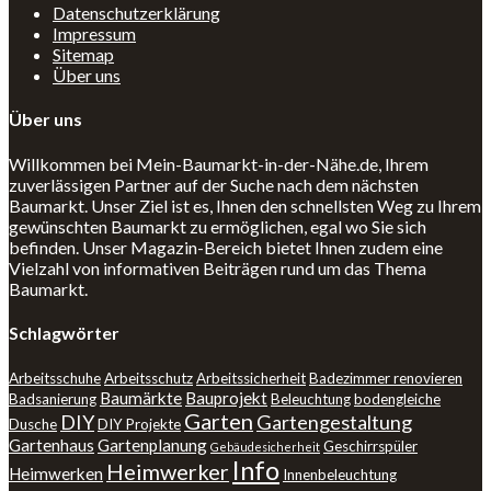
Datenschutzerklärung
Impressum
Sitemap
Über uns
Über uns
Willkommen bei Mein-Baumarkt-in-der-Nähe.de, Ihrem
zuverlässigen Partner auf der Suche nach dem nächsten
Baumarkt. Unser Ziel ist es, Ihnen den schnellsten Weg zu Ihrem
gewünschten Baumarkt zu ermöglichen, egal wo Sie sich
befinden. Unser Magazin-Bereich bietet Ihnen zudem eine
Vielzahl von informativen Beiträgen rund um das Thema
Baumarkt.
Schlagwörter
Arbeitsschuhe
Arbeitsschutz
Arbeitssicherheit
Badezimmer renovieren
Baumärkte
Bauprojekt
Badsanierung
Beleuchtung
bodengleiche
Garten
DIY
Gartengestaltung
Dusche
DIY Projekte
Gartenhaus
Gartenplanung
Geschirrspüler
Gebäudesicherheit
Info
Heimwerker
Heimwerken
Innenbeleuchtung