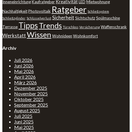
Kreativität
Inneneinrichtung
Kaufratgeber
LED
Mietwohnung
Ratgeber
Nachhaltigkeit
Photovoltaik
Schließsystem
Sicherheit
Sichtschutz
Spülmaschine
Schließzylinder
Schlüsselverlust
Tipps
Trends
Terrasse
Waffenschrank
Türschloss
Versicherung
Wissen
Werkstatt
Wohnideen
Wohnkomfort
Archiv
Juli 2026
Juni 2026
Mai 2026
April 2026
März 2026
Dezember 2025
November 2025
Oktober 2025
September 2025
August 2025
Juli 2025
Juni 2025
Mai 2025