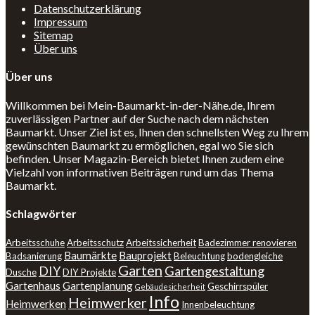
Datenschutzerklärung
Impressum
Sitemap
Über uns
Über uns
Willkommen bei Mein-Baumarkt-in-der-Nähe.de, Ihrem
zuverlässigen Partner auf der Suche nach dem nächsten
Baumarkt. Unser Ziel ist es, Ihnen den schnellsten Weg zu Ihrem
gewünschten Baumarkt zu ermöglichen, egal wo Sie sich
befinden. Unser Magazin-Bereich bietet Ihnen zudem eine
Vielzahl von informativen Beiträgen rund um das Thema
Baumarkt.
Schlagwörter
Arbeitsschuhe
Arbeitsschutz
Arbeitssicherheit
Badezimmer renovieren
Baumärkte
Bauprojekt
Badsanierung
Beleuchtung
bodengleiche
Garten
DIY
Gartengestaltung
Dusche
DIY Projekte
Gartenhaus
Gartenplanung
Geschirrspüler
Gebäudesicherheit
Info
Heimwerker
Heimwerken
Innenbeleuchtung