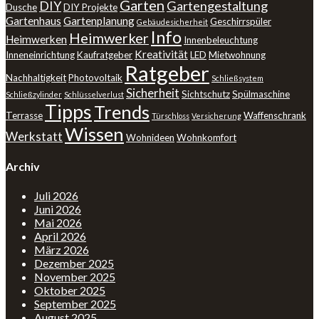
Garten
DIY
Gartengestaltung
Dusche
DIY Projekte
Gartenhaus
Gartenplanung
Geschirrspüler
Gebäudesicherheit
Info
Heimwerker
Heimwerken
Innenbeleuchtung
Kreativität
Inneneinrichtung
Kaufratgeber
LED
Mietwohnung
Ratgeber
Nachhaltigkeit
Photovoltaik
Schließsystem
Sicherheit
Sichtschutz
Spülmaschine
Schließzylinder
Schlüsselverlust
Tipps
Trends
Terrasse
Waffenschrank
Türschloss
Versicherung
Wissen
Werkstatt
Wohnideen
Wohnkomfort
Archiv
Juli 2026
Juni 2026
Mai 2026
April 2026
März 2026
Dezember 2025
November 2025
Oktober 2025
September 2025
August 2025