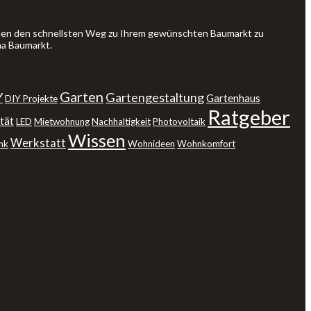
Ihnen den schnellsten Weg zu Ihrem gewünschten Baumarkt zu
ma Baumarkt.
Garten
Y
Gartengestaltung
Gartenhaus
DIY Projekte
Ratgeber
tät
LED
Mietwohnung
Nachhaltigkeit
Photovoltaik
Wissen
Werkstatt
nk
Wohnideen
Wohnkomfort