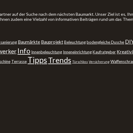
artner auf der Suche nach dem nächsten Baumarkt. Unser Ziel ist es, 
 Ihnen zudem eine Vielzahl von informativen Beiträgen rund um das The
DI
Baumärkte
Bauprojekt
sanierung
Beleuchtung
bodengleiche Dusche
Info
erker
Kreativi
Innenbeleuchtung
Inneneinrichtung
Kaufratgeber
Tipps
Trends
schine
Terrasse
Waffenschra
Türschloss
Versicherung