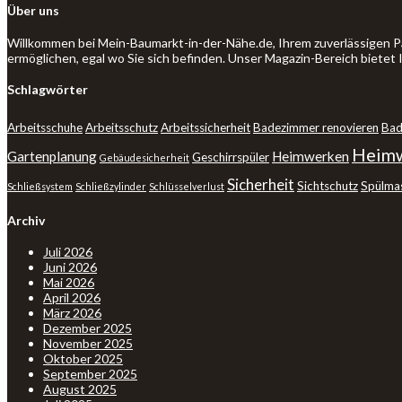
Über uns
Willkommen bei Mein-Baumarkt-in-der-Nähe.de, Ihrem zuverlässigen P
ermöglichen, egal wo Sie sich befinden. Unser Magazin-Bereich bietet
Schlagwörter
Arbeitsschuhe
Arbeitsschutz
Arbeitssicherheit
Badezimmer renovieren
Bad
Heimw
Gartenplanung
Heimwerken
Geschirrspüler
Gebäudesicherheit
Sicherheit
Sichtschutz
Spülma
Schließsystem
Schließzylinder
Schlüsselverlust
Archiv
Juli 2026
Juni 2026
Mai 2026
April 2026
März 2026
Dezember 2025
November 2025
Oktober 2025
September 2025
August 2025