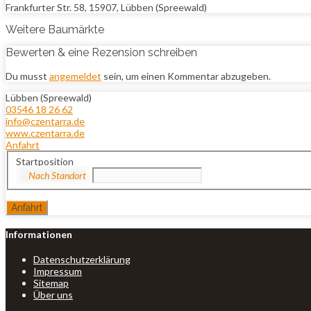
Frankfurter Str. 58, 15907, Lübben (Spreewald)
Weitere Baumärkte
Bewerten & eine Rezension schreiben
Du musst
angemeldet
sein, um einen Kommentar abzugeben.
Lübben (Spreewald)
03546 18 26 62
info@czentarra.de
www.czentarra.de
Anfahrt
Startposition
Informationen
Datenschutzerklärung
Impressum
Sitemap
Über uns