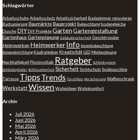
Schlagwörter
Arbeitsschuhe
Arbeitsschutz
Arbeitssicherheit
Badezimmer renovieren
Baumärkte
Bauprojekt
Badsanierung
Beleuchtung
bodengleiche
Garten
DIY
Gartengestaltung
Dusche
DIY Projekte
Gartenhaus
Gartenplanung
Geschirrspüler
Gebäudesicherheit
Info
Heimwerker
Heimwerken
Innenbeleuchtung
Kreativität
Inneneinrichtung
Kaufratgeber
LED
Mietwohnung
Ratgeber
Nachhaltigkeit
Photovoltaik
Schließsystem
Sicherheit
Sichtschutz
Spülmaschine
Schließzylinder
Schlüsselverlust
Tipps
Trends
Terrasse
Waffenschrank
Türschloss
Versicherung
Wissen
Werkstatt
Wohnideen
Wohnkomfort
Archiv
Juli 2026
Juni 2026
Mai 2026
April 2026
März 2026