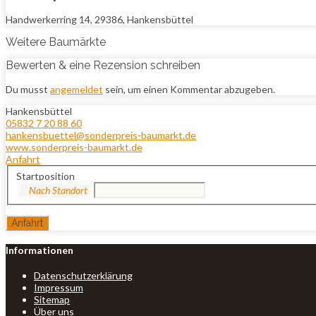
Handwerkerring 14, 29386, Hankensbüttel
Weitere Baumärkte
Bewerten & eine Rezension schreiben
Du musst
angemeldet
sein, um einen Kommentar abzugeben.
Hankensbüttel
05832 7 20 88 60
hankensbuettel@sonderpreis-baumarkt.de
www.sonderpreis-baumarkt.de
Anfahrt
Startposition
Informationen
Datenschutzerklärung
Impressum
Sitemap
Über uns