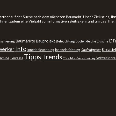
artner auf der Suche nach dem nächsten Baumarkt. Unser Ziel ist es, 
 Ihnen zudem eine Vielzahl von informativen Beiträgen rund um das The
DI
Baumärkte
Bauprojekt
sanierung
Beleuchtung
bodengleiche Dusche
Info
erker
Kreativi
Innenbeleuchtung
Inneneinrichtung
Kaufratgeber
Tipps
Trends
schine
Terrasse
Waffenschra
Türschloss
Versicherung