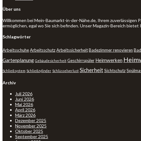
Über uns
Willkommen bei Mein-Baumarkt-in-der-Nähe.de, Ihrem zuverlässigen P
ermöglichen, egal wo Sie sich befinden. Unser Magazin-Bereich bietet
Schlagwörter
Arbeitsschuhe
Arbeitsschutz
Arbeitssicherheit
Badezimmer renovieren
Bad
Heimw
Gartenplanung
Heimwerken
Geschirrspüler
Gebäudesicherheit
Sicherheit
Sichtschutz
Spülma
Schließsystem
Schließzylinder
Schlüsselverlust
Archiv
Juli 2026
Juni 2026
Mai 2026
April 2026
März 2026
Dezember 2025
November 2025
Oktober 2025
September 2025