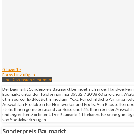
0 Favorite
Fotos hinzufügen
Eine Rezension schreiben
Der Baumarkt Sonderpreis Baumarkt befindet sich in der Handwerkerrin
Baumarkt unter der Telefonnummer 05832 7 20 88 60 erreichen. Weit
utm_source=ExtNet&utm_medium=Yext. Für schriftliche Anfragen oder
Auswahl an Produkten für Heimwerker und Profis. Von Baustoffen über 
steht Ihnen gerne beratend zur Seite und hilft Ihnen bei der Auswahl
umfangreichen Sortiment. Der Baumarkt ist bekannt für seine günstig
von Spezialwerkzeugen.
Sonderpreis Baumarkt