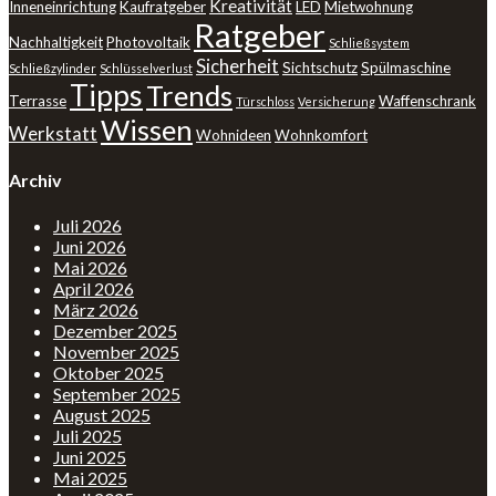
Kreativität
Inneneinrichtung
Kaufratgeber
LED
Mietwohnung
Ratgeber
Nachhaltigkeit
Photovoltaik
Schließsystem
Sicherheit
Sichtschutz
Spülmaschine
Schließzylinder
Schlüsselverlust
Tipps
Trends
Terrasse
Waffenschrank
Türschloss
Versicherung
Wissen
Werkstatt
Wohnideen
Wohnkomfort
Archiv
Juli 2026
Juni 2026
Mai 2026
April 2026
März 2026
Dezember 2025
November 2025
Oktober 2025
September 2025
August 2025
Juli 2025
Juni 2025
Mai 2025