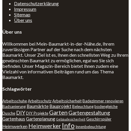
Datenschutzerklärung
Impressum
Sitemap
Über uns
Über uns
Willkommen bei Mein-Baumarkt-in-der-Nähe.de, Ihrem
zuverlässigen Partner auf der Suche nach dem nächsten
Baumarkt. Unser Ziel ist es, Ihnen den schnellsten Weg zu Ihrem
gewünschten Baumarkt zu ermöglichen, egal wo Sie sich
befinden. Unser Magazin-Bereich bietet Ihnen zudem eine
Vielzahl von informativen Beiträgen rund um das Thema
Baumarkt.
Schlagwörter
Arbeitsschuhe
Arbeitsschutz
Arbeitssicherheit
Badezimmer renovieren
Baumärkte
Bauprojekt
Badsanierung
Beleuchtung
bodengleiche
Garten
DIY
Gartengestaltung
Dusche
DIY Projekte
Gartenhaus
Gartenplanung
Geschirrspüler
Gebäudesicherheit
Info
Heimwerker
Heimwerken
Innenbeleuchtung