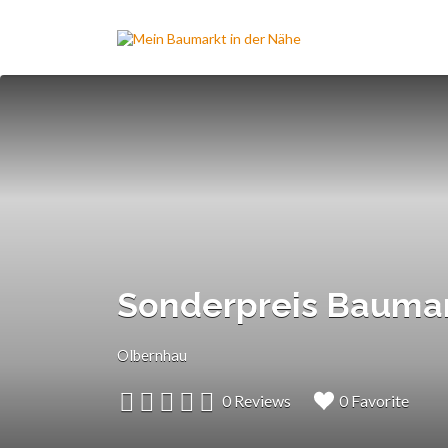
Suchen
nach:
Sonderpreis Bauma
Olbernhau
0 Reviews
0 Favorite