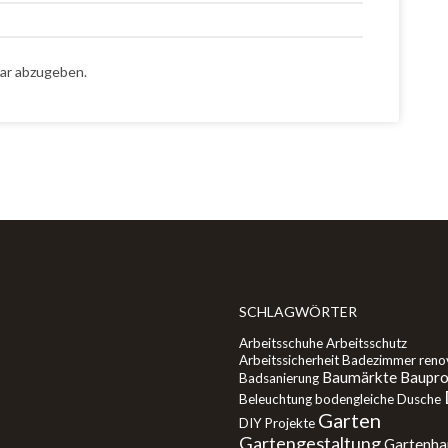
ar abzugeben.
SCHLAGWÖRTER
Arbeitsschuhe
Arbeitsschutz
Arbeitssicherheit
Badezimmer reno
Baumärkte
Baupro
Badsanierung
Beleuchtung
bodengleiche Dusche
Garten
DIY Projekte
Gartengestaltung
Gartenha