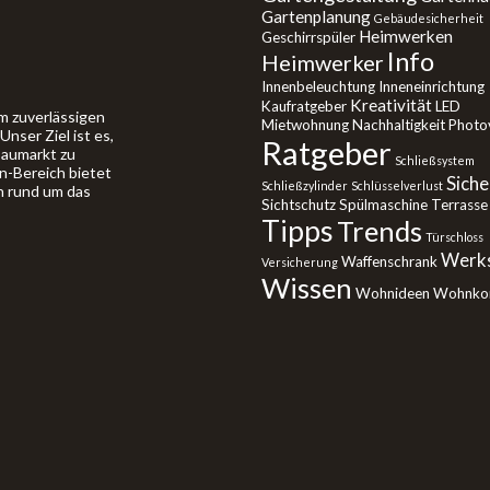
Gartenplanung
Gebäudesicherheit
Heimwerken
Geschirrspüler
Info
Heimwerker
Innenbeleuchtung
Inneneinrichtung
Kreativität
Kaufratgeber
LED
m zuverlässigen
Mietwohnung
Nachhaltigkeit
Photov
nser Ziel ist es,
Ratgeber
Baumarkt zu
Schließsystem
in-Bereich bietet
Siche
Schließzylinder
Schlüsselverlust
n rund um das
Sichtschutz
Spülmaschine
Terrasse
Tipps
Trends
Türschloss
Werks
Waffenschrank
Versicherung
Wissen
Wohnideen
Wohnko