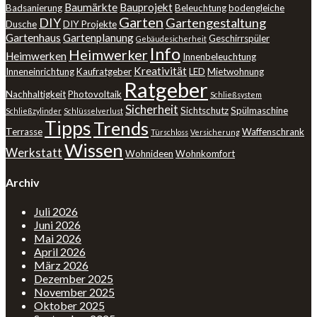
Baumärkte
Bauprojekt
Badsanierung
Beleuchtung
bodengleiche
Garten
DIY
Gartengestaltung
Dusche
DIY Projekte
Gartenhaus
Gartenplanung
Geschirrspüler
Gebäudesicherheit
Info
Heimwerker
Heimwerken
Innenbeleuchtung
Kreativität
Inneneinrichtung
Kaufratgeber
LED
Mietwohnung
Ratgeber
Nachhaltigkeit
Photovoltaik
Schließsystem
Sicherheit
Sichtschutz
Spülmaschine
Schließzylinder
Schlüsselverlust
Tipps
Trends
Terrasse
Waffenschrank
Türschloss
Versicherung
Wissen
Werkstatt
Wohnideen
Wohnkomfort
Archiv
Juli 2026
Juni 2026
Mai 2026
April 2026
März 2026
Dezember 2025
November 2025
Oktober 2025