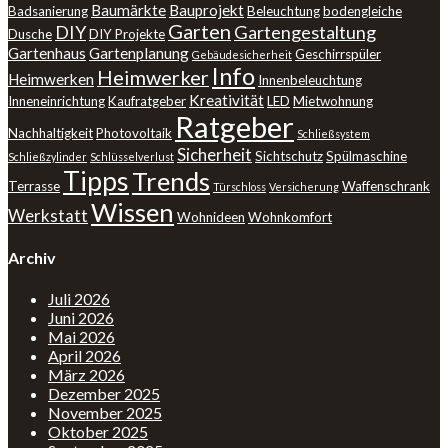
Baumärkte
Bauprojekt
Badsanierung
Beleuchtung
bodengleiche
Garten
DIY
Gartengestaltung
Dusche
DIY Projekte
Gartenhaus
Gartenplanung
Geschirrspüler
Gebäudesicherheit
Info
Heimwerker
Heimwerken
Innenbeleuchtung
Kreativität
Inneneinrichtung
Kaufratgeber
LED
Mietwohnung
Ratgeber
Nachhaltigkeit
Photovoltaik
Schließsystem
Sicherheit
Sichtschutz
Spülmaschine
Schließzylinder
Schlüsselverlust
Tipps
Trends
Terrasse
Waffenschrank
Türschloss
Versicherung
Wissen
Werkstatt
Wohnideen
Wohnkomfort
Archiv
Juli 2026
Juni 2026
Mai 2026
April 2026
März 2026
Dezember 2025
November 2025
Oktober 2025