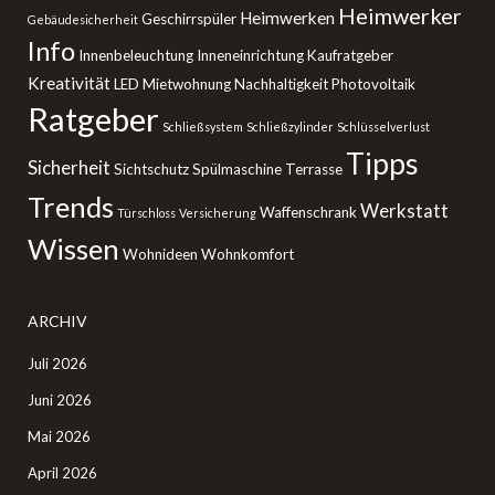
Heimwerker
Heimwerken
Geschirrspüler
Gebäudesicherheit
Info
Innenbeleuchtung
Inneneinrichtung
Kaufratgeber
Kreativität
LED
Mietwohnung
Nachhaltigkeit
Photovoltaik
Ratgeber
Schließsystem
Schließzylinder
Schlüsselverlust
Tipps
Sicherheit
Sichtschutz
Spülmaschine
Terrasse
Trends
Werkstatt
Waffenschrank
Türschloss
Versicherung
Wissen
Wohnideen
Wohnkomfort
ARCHIV
Juli 2026
Juni 2026
Mai 2026
April 2026