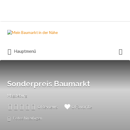
Suchen
nach:
Suchen
Hauptmenü
nach:
Sonderpreis Baumarkt
Magdeburg
0 Reviews
0 Favorite
Fotos hinzufügen