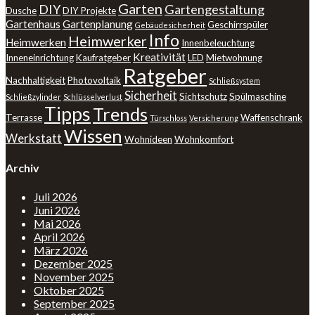
Garten
DIY
Gartengestaltung
Dusche
DIY Projekte
Gartenhaus
Gartenplanung
Geschirrspüler
Gebäudesicherheit
Info
Heimwerker
Heimwerken
Innenbeleuchtung
Kreativität
Inneneinrichtung
Kaufratgeber
LED
Mietwohnung
Ratgeber
Nachhaltigkeit
Photovoltaik
Schließsystem
Sicherheit
Sichtschutz
Spülmaschine
Schließzylinder
Schlüsselverlust
Tipps
Trends
Terrasse
Waffenschrank
Türschloss
Versicherung
Wissen
Werkstatt
Wohnideen
Wohnkomfort
Archiv
Juli 2026
Juni 2026
Mai 2026
April 2026
März 2026
Dezember 2025
November 2025
Oktober 2025
September 2025