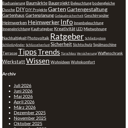
Baumärkte
Bauprojekt
Badsanierung
Beleuchtung
bodengleiche
Garten
DIY
Gartengestaltung
Dusche
DIY Projekte
Gartenhaus
Gartenplanung
Geschirrspüler
Gebäudesicherheit
Info
Heimwerker
Heimwerken
Innenbeleuchtung
Kreativität
Inneneinrichtung
Kaufratgeber
LED
Mietwohnung
Ratgeber
Nachhaltigkeit
Photovoltaik
Schließsystem
Sicherheit
Sichtschutz
Spülmaschine
Schließzylinder
Schlüsselverlust
Tipps
Trends
Terrasse
Waffenschrank
Türschloss
Versicherung
Wissen
Werkstatt
Wohnideen
Wohnkomfort
Archiv
Juli 2026
Juni 2026
Mai 2026
April 2026
März 2026
Dezember 2025
November 2025
Oktober 2025