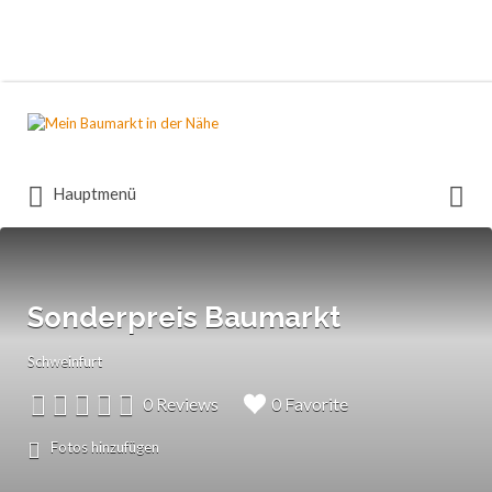
Suchen
nach:
Suchen
Hauptmenü
nach:
Sonderpreis Baumarkt
Schweinfurt
0 Reviews
0 Favorite
Fotos hinzufügen