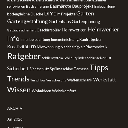
Arbeitsschuhe
Arbeitsschutz
Arbeitssicherheit
Badezimmer
Baumärkte
Bauprojekt
renovieren
Badsanierung
Beleuchtung
Garten
DIY
bodengleiche Dusche
DIY Projekte
Gartengestaltung
Gartenhaus
Gartenplanung
Heimwerker
Heimwerken
Geschirrspüler
Gebäudesicherheit
Info
Innenbeleuchtung
Inneneinrichtung
Kaufratgeber
Kreativität
LED
Mietwohnung
Nachhaltigkeit
Photovoltaik
Ratgeber
Schließsystem
Schließzylinder
Schlüsselverlust
Tipps
Sicherheit
Sichtschutz
Spülmaschine
Terrasse
Trends
Werkstatt
Waffenschrank
Türschloss
Versicherung
Wissen
Wohnideen
Wohnkomfort
ARCHIV
Juli 2026