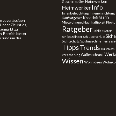
Heimwerken
Geschirrspüler
Info
Heimwerker
Innenbeleuchtung
Inneneinrichtung
Kreativität
Kaufratgeber
LED
m zuverlässigen
Mietwohnung
Nachhaltigkeit
Photov
nser Ziel ist es,
Ratgeber
Baumarkt zu
Schließsystem
in-Bereich bietet
Siche
Schließzylinder
Schlüsselverlust
n rund um das
Sichtschutz
Spülmaschine
Terrasse
Tipps
Trends
Türschloss
Werks
Waffenschrank
Versicherung
Wissen
Wohnideen
Wohnko