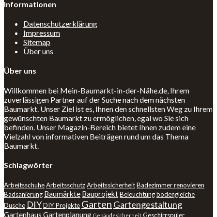
Informationen
Datenschutzerklärung
Impressum
Sitemap
Über uns
Über uns
Willkommen bei Mein-Baumarkt-in-der-Nähe.de, Ihrem
zuverlässigen Partner auf der Suche nach dem nächsten
Baumarkt. Unser Ziel ist es, Ihnen den schnellsten Weg zu Ihrem
gewünschten Baumarkt zu ermöglichen, egal wo Sie sich
befinden. Unser Magazin-Bereich bietet Ihnen zudem eine
Vielzahl von informativen Beiträgen rund um das Thema
Baumarkt.
Schlagwörter
Arbeitsschuhe
Arbeitsschutz
Arbeitssicherheit
Badezimmer renovieren
Baumärkte
Bauprojekt
Badsanierung
Beleuchtung
bodengleiche
Garten
DIY
Gartengestaltung
Dusche
DIY Projekte
Gartenhaus
Gartenplanung
Geschirrspüler
Gebäudesicherheit