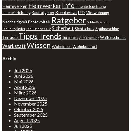
Info
Heimwerker
Heimwerken
Innenbeleuchtung
Kreativität
Inneneinrichtung
Kaufratgeber
LED
Mietwohnung
Ratgeber
Nachhaltigkeit
Photovoltaik
Schließsystem
Sicherheit
Sichtschutz
Spülmaschine
Schließzylinder
Schlüsselverlust
Tipps
Trends
Terrasse
Waffenschrank
Türschloss
Versicherung
Wissen
Werkstatt
Wohnideen
Wohnkomfort
Archiv
Juli 2026
Juni 2026
Mai 2026
April 2026
März 2026
Dezember 2025
November 2025
Oktober 2025
September 2025
August 2025
Juli 2025